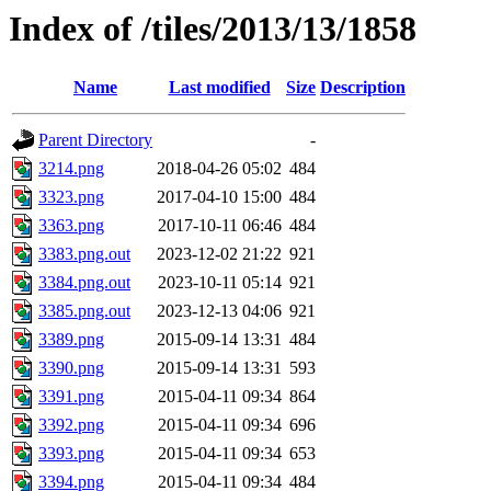
Index of /tiles/2013/13/1858
Name
Last modified
Size
Description
Parent Directory
-
3214.png
2018-04-26 05:02
484
3323.png
2017-04-10 15:00
484
3363.png
2017-10-11 06:46
484
3383.png.out
2023-12-02 21:22
921
3384.png.out
2023-10-11 05:14
921
3385.png.out
2023-12-13 04:06
921
3389.png
2015-09-14 13:31
484
3390.png
2015-09-14 13:31
593
3391.png
2015-04-11 09:34
864
3392.png
2015-04-11 09:34
696
3393.png
2015-04-11 09:34
653
3394.png
2015-04-11 09:34
484