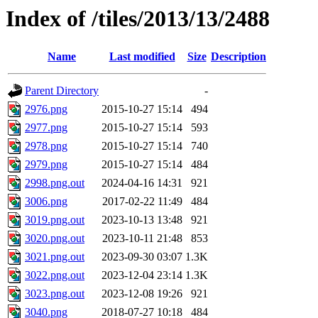
Index of /tiles/2013/13/2488
Name
Last modified
Size
Description
Parent Directory
-
2976.png
2015-10-27 15:14
494
2977.png
2015-10-27 15:14
593
2978.png
2015-10-27 15:14
740
2979.png
2015-10-27 15:14
484
2998.png.out
2024-04-16 14:31
921
3006.png
2017-02-22 11:49
484
3019.png.out
2023-10-13 13:48
921
3020.png.out
2023-10-11 21:48
853
3021.png.out
2023-09-30 03:07
1.3K
3022.png.out
2023-12-04 23:14
1.3K
3023.png.out
2023-12-08 19:26
921
3040.png
2018-07-27 10:18
484