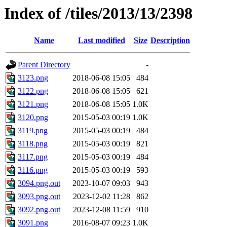
Index of /tiles/2013/13/2398
Name
Last modified
Size
Description
Parent Directory
-
3123.png
2018-06-08 15:05
484
3122.png
2018-06-08 15:05
621
3121.png
2018-06-08 15:05
1.0K
3120.png
2015-05-03 00:19
1.0K
3119.png
2015-05-03 00:19
484
3118.png
2015-05-03 00:19
821
3117.png
2015-05-03 00:19
484
3116.png
2015-05-03 00:19
593
3094.png.out
2023-10-07 09:03
943
3093.png.out
2023-12-02 11:28
862
3092.png.out
2023-12-08 11:59
910
3091.png
2016-08-07 09:23
1.0K