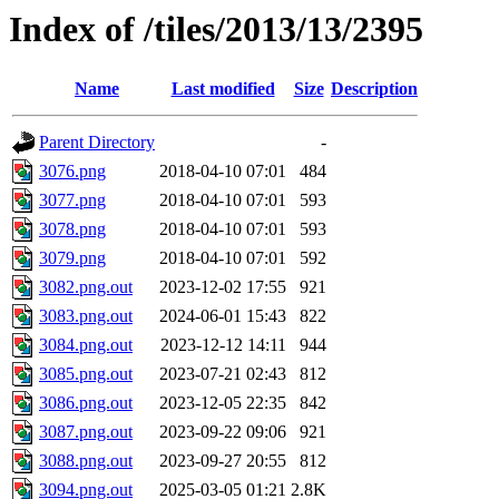
Index of /tiles/2013/13/2395
Name
Last modified
Size
Description
Parent Directory
-
3076.png
2018-04-10 07:01
484
3077.png
2018-04-10 07:01
593
3078.png
2018-04-10 07:01
593
3079.png
2018-04-10 07:01
592
3082.png.out
2023-12-02 17:55
921
3083.png.out
2024-06-01 15:43
822
3084.png.out
2023-12-12 14:11
944
3085.png.out
2023-07-21 02:43
812
3086.png.out
2023-12-05 22:35
842
3087.png.out
2023-09-22 09:06
921
3088.png.out
2023-09-27 20:55
812
3094.png.out
2025-03-05 01:21
2.8K