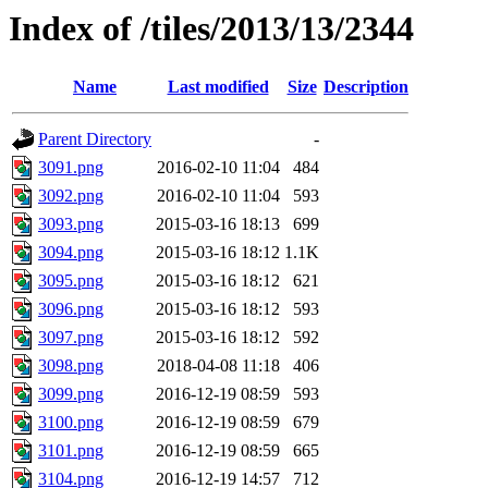
Index of /tiles/2013/13/2344
Name
Last modified
Size
Description
Parent Directory
-
3091.png
2016-02-10 11:04
484
3092.png
2016-02-10 11:04
593
3093.png
2015-03-16 18:13
699
3094.png
2015-03-16 18:12
1.1K
3095.png
2015-03-16 18:12
621
3096.png
2015-03-16 18:12
593
3097.png
2015-03-16 18:12
592
3098.png
2018-04-08 11:18
406
3099.png
2016-12-19 08:59
593
3100.png
2016-12-19 08:59
679
3101.png
2016-12-19 08:59
665
3104.png
2016-12-19 14:57
712