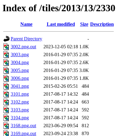
Index of /tiles/2013/13/2330
Name
Last modified
Size
Description
Parent Directory
-
3002.png.out
2023-12-05 02:18
1.0K
3003.png
2016-01-29 07:35
2.0K
3004.png
2016-01-29 07:35
2.6K
3005.png
2016-01-29 07:35
3.0K
3006.png
2016-01-29 07:35
1.8K
3041.png
2015-02-26 05:51
484
3101.png
2017-08-17 14:32
484
3102.png
2017-08-17 14:24
663
3103.png
2017-08-17 14:24
592
3104.png
2017-08-17 14:24
592
3168.png.out
2023-06-29 09:54
812
3169.png.out
2023-09-24 23:38
870