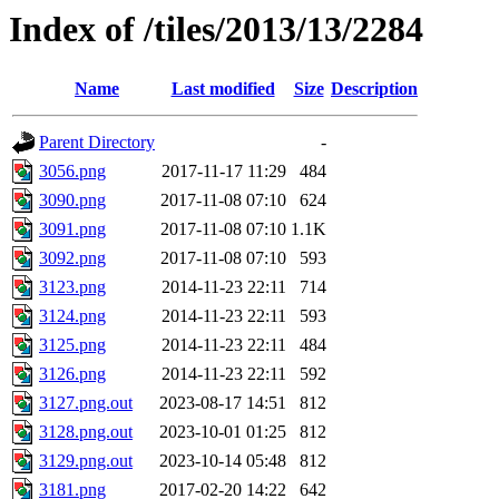
Index of /tiles/2013/13/2284
Name
Last modified
Size
Description
Parent Directory
-
3056.png
2017-11-17 11:29
484
3090.png
2017-11-08 07:10
624
3091.png
2017-11-08 07:10
1.1K
3092.png
2017-11-08 07:10
593
3123.png
2014-11-23 22:11
714
3124.png
2014-11-23 22:11
593
3125.png
2014-11-23 22:11
484
3126.png
2014-11-23 22:11
592
3127.png.out
2023-08-17 14:51
812
3128.png.out
2023-10-01 01:25
812
3129.png.out
2023-10-14 05:48
812
3181.png
2017-02-20 14:22
642