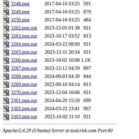
3248.png
2017-04-16 03:25
591
3249.png
2017-04-16 03:25
879
3250.png
2017-04-16 03:25
484
3262.png.out
2023-12-05 01:38
921
3263.png.out
2023-10-17 03:52
813
3264.png.out
2024-03-22 08:00
921
3265.png.out
2023-12-11 20:34
921
3266.png.out
2023-10-02 10:08
1.1K
3267.png.out
2023-12-12 04:59
897
3268.png.out
2024-06-03 04:30
844
3269.png.out
2023-09-16 04:14
813
3270.png.out
2023-12-04 16:06
921
3301.png.out
2024-04-20 15:18
699
3302.png.out
2024-03-22 23:41
907
3303.png.out
2023-10-02 11:10
921
Apache/2.4.29 (Ubuntu) Server at toxicrisk.com Port 80