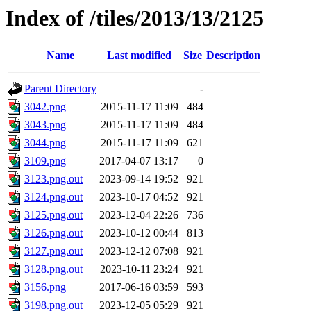
Index of /tiles/2013/13/2125
Name
Last modified
Size
Description
Parent Directory
-
3042.png
2015-11-17 11:09
484
3043.png
2015-11-17 11:09
484
3044.png
2015-11-17 11:09
621
3109.png
2017-04-07 13:17
0
3123.png.out
2023-09-14 19:52
921
3124.png.out
2023-10-17 04:52
921
3125.png.out
2023-12-04 22:26
736
3126.png.out
2023-10-12 00:44
813
3127.png.out
2023-12-12 07:08
921
3128.png.out
2023-10-11 23:24
921
3156.png
2017-06-16 03:59
593
3198.png.out
2023-12-05 05:29
921