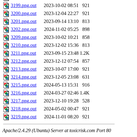
3199.png.out
2023-10-02 08:51
921
3200.png.out
2023-12-04 22:27
921
3201.png.out
2023-09-14 13:10
813
3202.png.out
2024-11-02 05:25
898
3209.png.out
2023-10-02 10:21
858
3210.png.out
2023-12-02 15:36
813
3211.png.out
2023-09-15 23:48
1.2K
3212.png.out
2023-12-12 07:54
857
3213.png.out
2023-10-07 17:00
921
3214.png.out
2023-12-05 23:08
631
3215.png.out
2024-05-13 15:31
916
3216.png.out
2024-03-27 02:46
1.4K
3217.png.out
2023-12-10 19:28
528
3218.png.out
2024-05-02 00:47
921
3219.png.out
2024-11-01 08:20
921
Apache/2.4.29 (Ubuntu) Server at toxicrisk.com Port 80