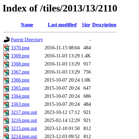
Index of /tiles/2013/13/2110
Name
Last modified
Size
Description
Parent Directory
-
3370.png
2016-11-15 08:04
484
3369.png
2016-11-03 13:29
1.4K
3368.png
2016-11-03 13:29
917
3367.png
2016-11-03 13:29
756
3366.png
2015-10-07 20:24
1.0K
3365.png
2015-10-07 20:24
647
3364.png
2015-10-07 20:24
686
3363.png
2015-10-07 20:24
484
3217.png.out
2023-10-12 17:12
921
3216.png.out
2025-02-14 12:29
921
3215.png.out
2023-12-10 01:50
812
3214.png.out
2023-12-03 09:52
812