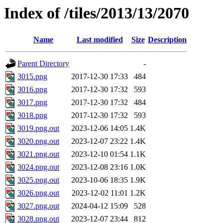
Index of /tiles/2013/13/2070
Name
Last modified
Size
Description
Parent Directory
-
3015.png
2017-12-30 17:33
484
3016.png
2017-12-30 17:32
593
3017.png
2017-12-30 17:32
484
3018.png
2017-12-30 17:32
593
3019.png.out
2023-12-06 14:05
1.4K
3020.png.out
2023-12-07 23:22
1.4K
3021.png.out
2023-12-10 01:54
1.1K
3024.png.out
2023-12-08 23:16
1.0K
3025.png.out
2023-10-06 18:35
1.9K
3026.png.out
2023-12-02 11:01
1.2K
3027.png.out
2024-04-12 15:09
528
3028.png.out
2023-12-07 23:44
812