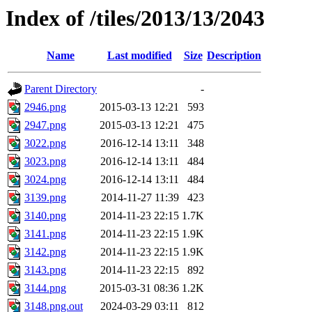
Index of /tiles/2013/13/2043
Name
Last modified
Size
Description
Parent Directory
-
2946.png
2015-03-13 12:21
593
2947.png
2015-03-13 12:21
475
3022.png
2016-12-14 13:11
348
3023.png
2016-12-14 13:11
484
3024.png
2016-12-14 13:11
484
3139.png
2014-11-27 11:39
423
3140.png
2014-11-23 22:15
1.7K
3141.png
2014-11-23 22:15
1.9K
3142.png
2014-11-23 22:15
1.9K
3143.png
2014-11-23 22:15
892
3144.png
2015-03-31 08:36
1.2K
3148.png.out
2024-03-29 03:11
812