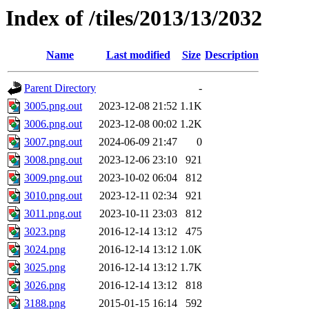
Index of /tiles/2013/13/2032
Name
Last modified
Size
Description
Parent Directory
-
3005.png.out
2023-12-08 21:52
1.1K
3006.png.out
2023-12-08 00:02
1.2K
3007.png.out
2024-06-09 21:47
0
3008.png.out
2023-12-06 23:10
921
3009.png.out
2023-10-02 06:04
812
3010.png.out
2023-12-11 02:34
921
3011.png.out
2023-10-11 23:03
812
3023.png
2016-12-14 13:12
475
3024.png
2016-12-14 13:12
1.0K
3025.png
2016-12-14 13:12
1.7K
3026.png
2016-12-14 13:12
818
3188.png
2015-01-15 16:14
592