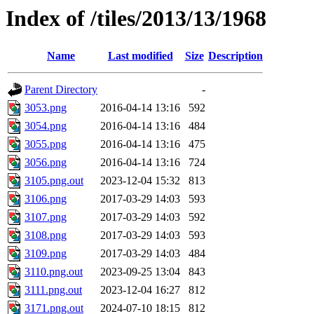
Index of /tiles/2013/13/1968
Name
Last modified
Size
Description
Parent Directory
-
3053.png
2016-04-14 13:16
592
3054.png
2016-04-14 13:16
484
3055.png
2016-04-14 13:16
475
3056.png
2016-04-14 13:16
724
3105.png.out
2023-12-04 15:32
813
3106.png
2017-03-29 14:03
593
3107.png
2017-03-29 14:03
592
3108.png
2017-03-29 14:03
593
3109.png
2017-03-29 14:03
484
3110.png.out
2023-09-25 13:04
843
3111.png.out
2023-12-04 16:27
812
3171.png.out
2024-07-10 18:15
812