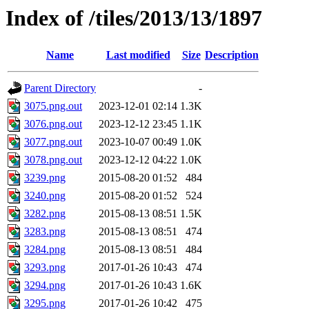
Index of /tiles/2013/13/1897
Name
Last modified
Size
Description
Parent Directory
-
3075.png.out
2023-12-01 02:14
1.3K
3076.png.out
2023-12-12 23:45
1.1K
3077.png.out
2023-10-07 00:49
1.0K
3078.png.out
2023-12-12 04:22
1.0K
3239.png
2015-08-20 01:52
484
3240.png
2015-08-20 01:52
524
3282.png
2015-08-13 08:51
1.5K
3283.png
2015-08-13 08:51
474
3284.png
2015-08-13 08:51
484
3293.png
2017-01-26 10:43
474
3294.png
2017-01-26 10:43
1.6K
3295.png
2017-01-26 10:42
475