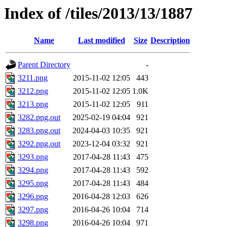
Index of /tiles/2013/13/1887
Name
Last modified
Size
Description
Parent Directory
-
3211.png
2015-11-02 12:05
443
3212.png
2015-11-02 12:05
1.0K
3213.png
2015-11-02 12:05
911
3282.png.out
2025-02-19 04:04
921
3283.png.out
2024-04-03 10:35
921
3292.png.out
2023-12-04 03:32
921
3293.png
2017-04-28 11:43
475
3294.png
2017-04-28 11:43
592
3295.png
2017-04-28 11:43
484
3296.png
2016-04-28 12:03
626
3297.png
2016-04-26 10:04
714
3298.png
2016-04-26 10:04
971