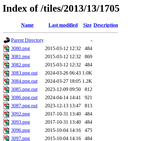
Index of /tiles/2013/13/1705
Name
Last modified
Size
Description
Parent Directory
-
3080.png
2015-03-12 12:32
484
3081.png
2015-03-12 12:32
869
3082.png
2015-03-12 12:32
484
3083.png.out
2024-03-26 06:43
1.0K
3084.png.out
2024-03-27 18:05
1.2K
3085.png.out
2023-12-09 09:50
812
3086.png.out
2024-04-14 14:41
921
3087.png.out
2023-12-13 13:47
813
3092.png
2017-10-31 13:40
484
3093.png
2017-10-31 13:40
484
3096.png
2015-10-04 14:16
475
3097.png
2015-10-04 14:16
484