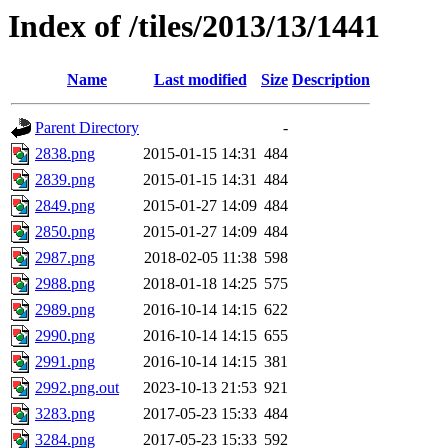
Index of /tiles/2013/13/1441
Name
Last modified
Size
Description
Parent Directory
-
2838.png
2015-01-15 14:31
484
2839.png
2015-01-15 14:31
484
2849.png
2015-01-27 14:09
484
2850.png
2015-01-27 14:09
484
2987.png
2018-02-05 11:38
598
2988.png
2018-01-18 14:25
575
2989.png
2016-10-14 14:15
622
2990.png
2016-10-14 14:15
655
2991.png
2016-10-14 14:15
381
2992.png.out
2023-10-13 21:53
921
3283.png
2017-05-23 15:33
484
3284.png
2017-05-23 15:33
592