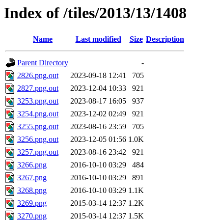
Index of /tiles/2013/13/1408
Name
Last modified
Size
Description
Parent Directory
-
2826.png.out
2023-09-18 12:41
705
2827.png.out
2023-12-04 10:33
921
3253.png.out
2023-08-17 16:05
937
3254.png.out
2023-12-02 02:49
921
3255.png.out
2023-08-16 23:59
705
3256.png.out
2023-12-05 01:56
1.0K
3257.png.out
2023-08-16 23:42
921
3266.png
2016-10-10 03:29
484
3267.png
2016-10-10 03:29
891
3268.png
2016-10-10 03:29
1.1K
3269.png
2015-03-14 12:37
1.2K
3270.png
2015-03-14 12:37
1.5K