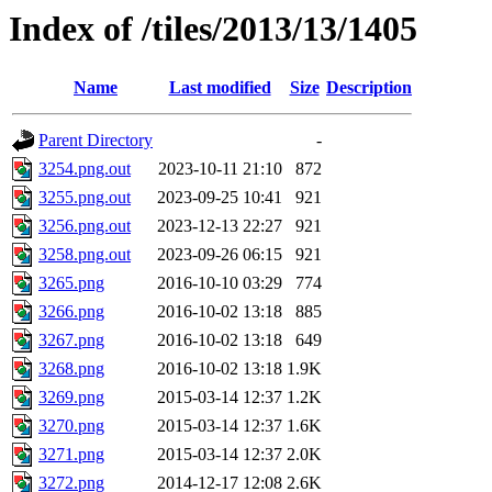
Index of /tiles/2013/13/1405
Name
Last modified
Size
Description
Parent Directory
-
3254.png.out
2023-10-11 21:10
872
3255.png.out
2023-09-25 10:41
921
3256.png.out
2023-12-13 22:27
921
3258.png.out
2023-09-26 06:15
921
3265.png
2016-10-10 03:29
774
3266.png
2016-10-02 13:18
885
3267.png
2016-10-02 13:18
649
3268.png
2016-10-02 13:18
1.9K
3269.png
2015-03-14 12:37
1.2K
3270.png
2015-03-14 12:37
1.6K
3271.png
2015-03-14 12:37
2.0K
3272.png
2014-12-17 12:08
2.6K