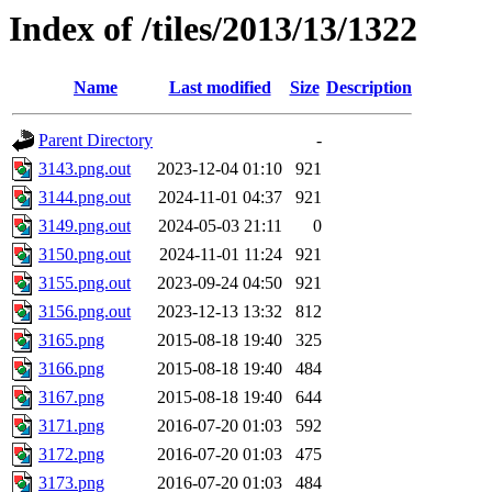
Index of /tiles/2013/13/1322
Name
Last modified
Size
Description
Parent Directory
-
3143.png.out
2023-12-04 01:10
921
3144.png.out
2024-11-01 04:37
921
3149.png.out
2024-05-03 21:11
0
3150.png.out
2024-11-01 11:24
921
3155.png.out
2023-09-24 04:50
921
3156.png.out
2023-12-13 13:32
812
3165.png
2015-08-18 19:40
325
3166.png
2015-08-18 19:40
484
3167.png
2015-08-18 19:40
644
3171.png
2016-07-20 01:03
592
3172.png
2016-07-20 01:03
475
3173.png
2016-07-20 01:03
484